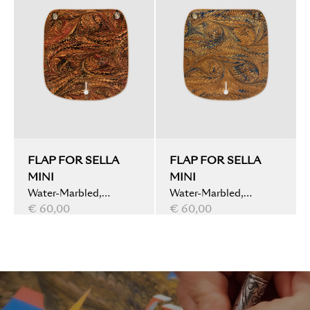
FLAP FOR SELLA
FLAP FOR SELLA
MINI
MINI
Water-Marbled,
Water-Marbled,
Peacock, Dark Brown
€ 60,00
Peacock, Light Brown
€ 60,00