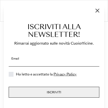
ISCRIVITI ALLA
HOME
›
Flaps
›
For Sella Mini
NEWSLETTER!
Rimarrai aggiornato sulle novità Cuoiofficine.
Seleziona un Colore
Seleziona una Pelle
Email
Seleziona una Marmorizzazione
Ho letto e accettato la
Privacy Policy
For Sella Mini
ISCRIVITI